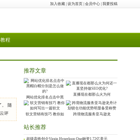
加入收藏
|
设为首页
|
会员中心
|
我要投稿
教程
推荐文章
直播现在都那么火为何
网站优化排名点击中黑
。 随
马云评
软文营销有技巧 教你如
跨境物流服务亚马逊龙
站长推荐
超级高铁创企Virgin Hyperloop One融资1.72亿美元