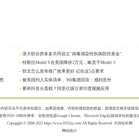
浙大联合拼多多共同设立"病毒感染性疾病防控基金"
特斯拉Model Y在美国降价2万元，略贵于Model 3
软文怎么发布推广效果更好 记住这5点要求
然
被美国列入实体清单，360集团回应：感到意外
要和抖音分蛋糕？阿里亿级注资印度视频应用
容言论不代表本站观点，如果其链接、内容的侵犯您的权益，烦请提交相关链接至邮箱bqsm
用1920×1080分辨率、谷歌浏览器Google Chrome、Microsoft Edge以获得本站的最
Copygight © 2008-2022 https://www.0352zz.com/ All Rights Reserved. 大同站长网
网站统计