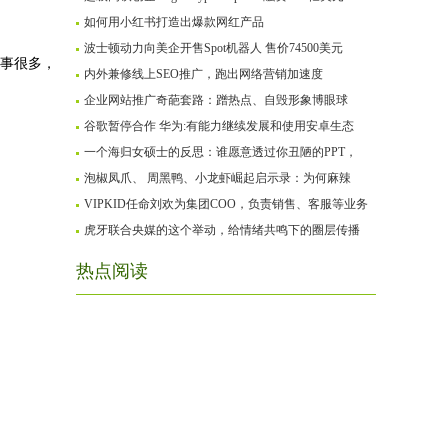
如何用小红书打造出爆款网红产品
波士顿动力向美企开售Spot机器人 售价74500美元
同事很多，
内外兼修线上SEO推广，跑出网络营销加速度
企业网站推广奇葩套路：蹭热点、自毁形象博眼球
谷歌暂停合作 华为:有能力继续发展和使用安卓生态
一个海归女硕士的反思：谁愿意透过你丑陋的PPT，
泡椒凤爪、 周黑鸭、小龙虾崛起启示录：为何麻辣
VIPKID任命刘欢为集团COO，负责销售、客服等业务
虎牙联合央媒的这个举动，给情绪共鸣下的圈层传播
热点阅读