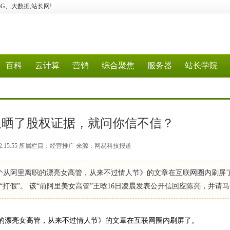
算、5G、大数据,站长网!
百科
云计算
营销
综合聚焦
服务器
站长学院
又晒了股权证据，就问你信不信？
0 22:15:55 所属栏目：经营推广 来源：网易科技报道
那个从阿里离职的漂亮女高管，从来不过情人节》的文章在互联网圈内刷屏了
打假”。 该“前阿里美女高管”王晗16日凌晨发表公开信回应陈亮，并请
职的漂亮女高管，从来不过情人节》的文章在互联网圈内刷屏了。