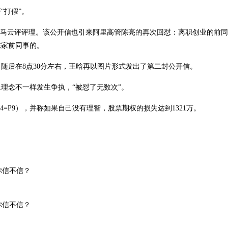
“打假”。
并请马云评评理。该公开信也引来阿里高管陈亮的再次回怼：离职创业的前
东家前同事的。
随后在8点30分左右，王晗再以图片形式发出了第二封公开信。
理念不一样发生争执，“被怼了无数次”。
=P9），并称如果自己没有理智，股票期权的损失达到1321万。