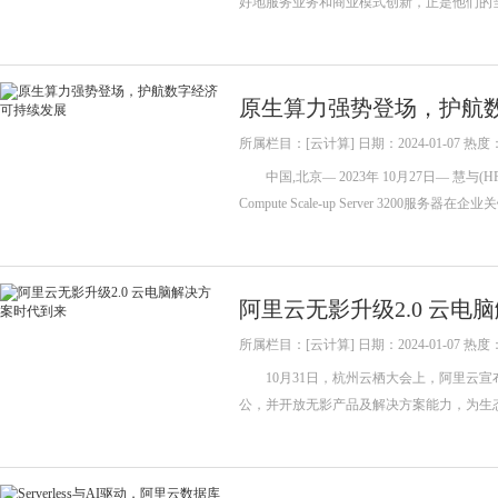
好地服务业务和商业模式创新，正是他们的
原生算力强势登场，护航
所属栏目：[云计算] 日期：2024-01-07 热度
中国,北京— 2023年 10月27日— 慧与
Compute Scale-up Server 3200服务
阿里云无影升级2.0 云电
所属栏目：[云计算] 日期：2024-01-07 热度
10月31日，杭州云栖大会上，阿里云宣布
公，并开放无影产品及解决方案能力，为生