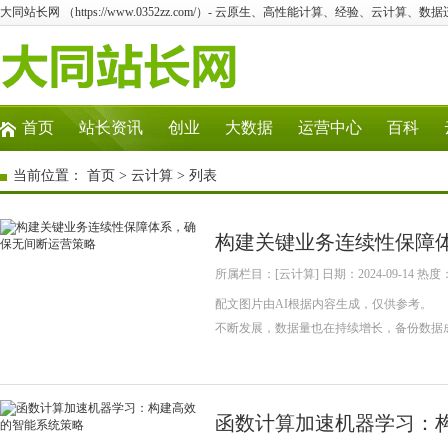
大同站长网 （https://www.0352zz.com/）- 云原生、高性能计算、经验、云计算、数据
首页
站长资讯
创业
大数据
运营中心
百科
当前位置：
首页
>
云计算
> 列表
构建关键业务连续性保障
所属栏目：[云计算] 日期：2024-09-14 热度
配文图片由AI根据内容生成，仅供参考。
不断发展，数据量也在持续增长，备份数据
函数计算加速机器学习：