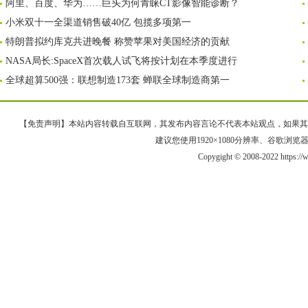
阿里、百度、华为……巨头为何青睐CT影像智能诊断？
小米双十一全渠道销售破40亿 包揽多项第一
特朗普拟约库克共进晚餐 称赞苹果对美国经济的贡献
NASA局长:SpaceX首次载人试飞将按计划在本季度进行
全球超算500强：联想制造173套 蝉联全球制造商第一
【免责声明】本站内容转载自互联网，其发布内容言论不代表本站观点，如果其链接、
建议您使用1920×1080分辨率、谷歌浏览器Goo
Copygight © 2008-2022 https: