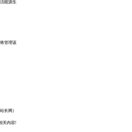
清洁能源生
资并将管理该
站长网）
相关内容!